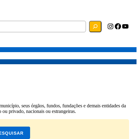
Instagram
Facebook
YouTube
s
Mapa do Site
Webmail
município, seus órgãos, fundos, fundações e demais entidades da
o ou privado, nacionais ou estrangeiras.
ESQUISAR