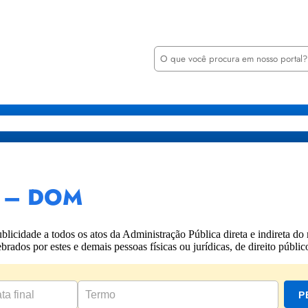
P
e
s
q
u
i
retarias
Órgãos
Transparência
Minha Casa Minha Vida
Notícia
s
a
r
io – DOM
cidade a todos os atos da Administração Pública direta e indireta do 
rados por estes e demais pessoas físicas ou jurídicas, de direito públic
P