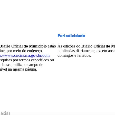
Periodicidade
Diário Oficial do Município
estão
As edições do
Diário Oficial do M
line, por meio do endereço
publicadas diariamente, exceto aos
ps://www.caxias.ma.gov.br/dom
.
domingos e feriados.
esquisas por termos específicos ou
de busca, utilize o campo de
nível na mesma página.
axias