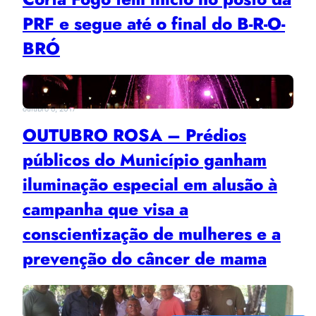
PRF e segue até o final do B-R-O-
BRÓ
outubro 6, 2017
OUTUBRO ROSA – Prédios
públicos do Município ganham
iluminação especial em alusão à
campanha que visa a
conscientização de mulheres e a
prevenção do câncer de mama