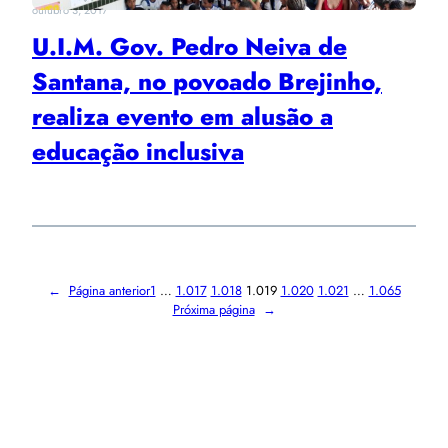
outubro 3, 2017
U.I.M. Gov. Pedro Neiva de
Santana, no povoado Brejinho,
realiza evento em alusão a
educação inclusiva
←
Página anterior
1
…
1.017
1.018
1.019
1.020
1.021
…
1.065
Próxima página
→