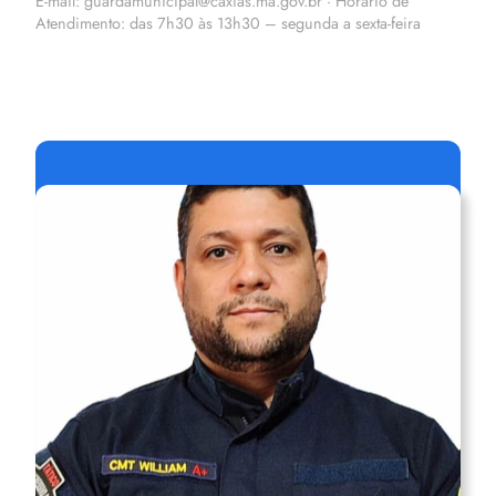
E-mail: guardamunicipal@caxias.ma.gov.br · Horário de
Atendimento: das 7h30 às 13h30 – segunda a sexta-feira