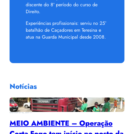
discente do 8º período do curso de
Direito.
Experiências profissionais: serviu no 25°
batalhão de Caçadores em Teresina e
atua na Guarda Municipal desde 2008.
Notícias
outubro 6, 2017
MEIO AMBIENTE – Operação
Corta Fogo tem início no posto da