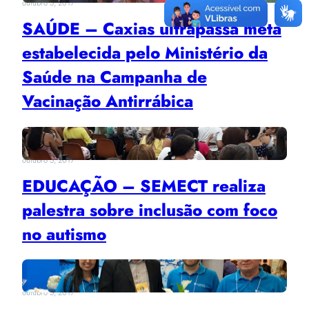
outubro 5, 2017
SAÚDE – Caxias ultrapassa meta
estabelecida pelo Ministério da
Saúde na Campanha de
Vacinação Antirrábica
outubro 5, 2017
EDUCAÇÃO – SEMECT realiza
palestra sobre inclusão com foco
no autismo
outubro 5, 2017