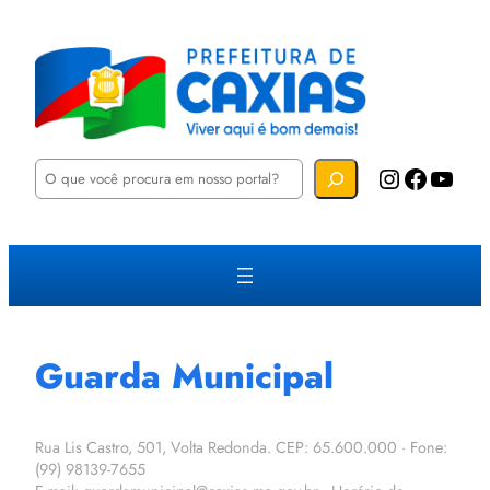
P
Instagram
Facebook
YouTube
e
s
q
u
i
s
a
r
Guarda Municipal
Rua Lis Castro, 501, Volta Redonda. CEP: 65.600.000 · Fone:
(99) 98139-7655