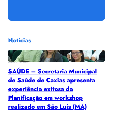
Notícias
outubro 10, 2017
SAÚDE – Secretaria Municipal
de Saúde de Caxias apresenta
experiência exitosa da
Planificação em workshop
realizado em São Luís (MA)