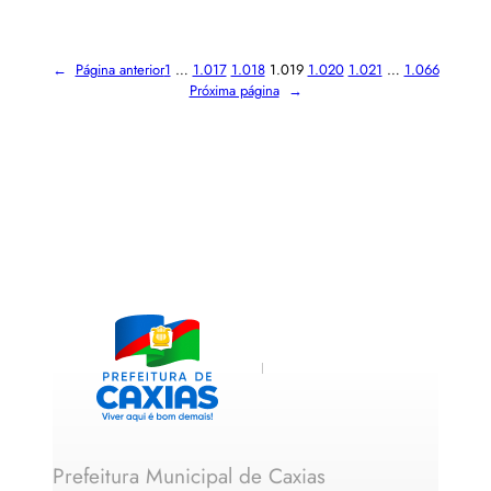
←
Página anterior
1
…
1.017
1.018
1.019
1.020
1.021
…
1.066
Próxima página
→
Prefeitura Municipal de Caxias