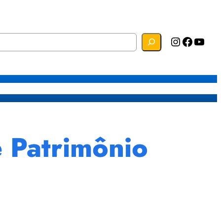
Instagram
Facebook
YouTube
s
Mapa do Site
Webmail
e Patrimônio