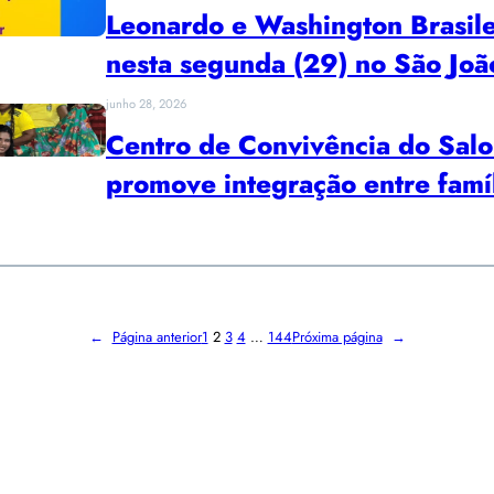
Leonardo e Washington Brasile
nesta segunda (29) no São Joã
junho 28, 2026
Centro de Convivência do Salob
promove integração entre famí
←
Página anterior
1
2
3
4
…
144
Próxima página
→