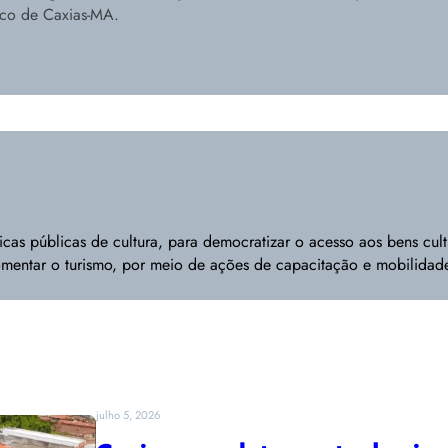
ico de Caxias-MA.
ticas públicas de cultura, para democratizar o acesso aos bens cul
mentar o turismo, por meio de ações de capacitação e mobilidade t
julho 5, 2026