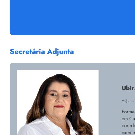
Secretária Adjunta
Ubir
Adjunta
Forma
em Cul
coorde
exerce