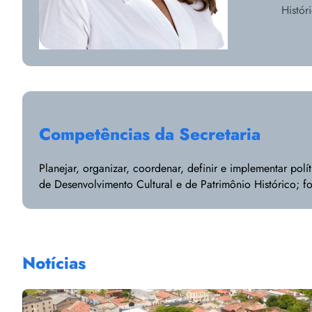
Histór
Competências da Secretaria
Planejar, organizar, coordenar, definir e implementar polí
de Desenvolvimento Cultural e de Patrimônio Histórico; fo
Notícias