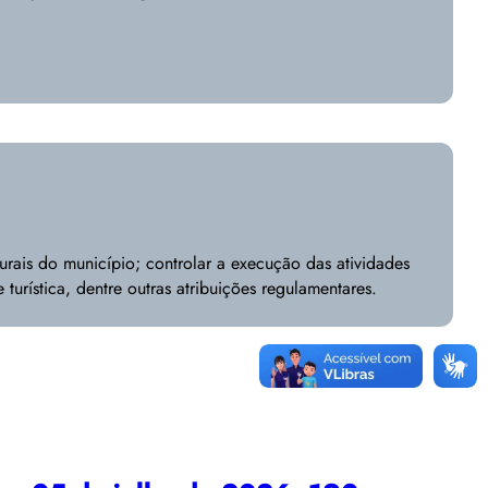
turais do município; controlar a execução das atividades
urística, dentre outras atribuições regulamentares.