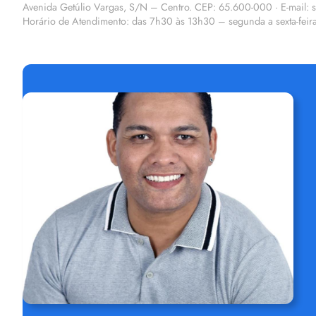
Avenida Getúlio Vargas, S/N – Centro. CEP: 65.600-000 · E-mail: s
Horário de Atendimento: das 7h30 às 13h30 – segunda a sexta-feir