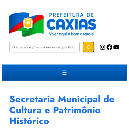
P
Instagram
Facebook
YouTube
e
s
q
u
i
s
a
r
Secretaria Municipal de
Cultura e Patrimônio
Histórico