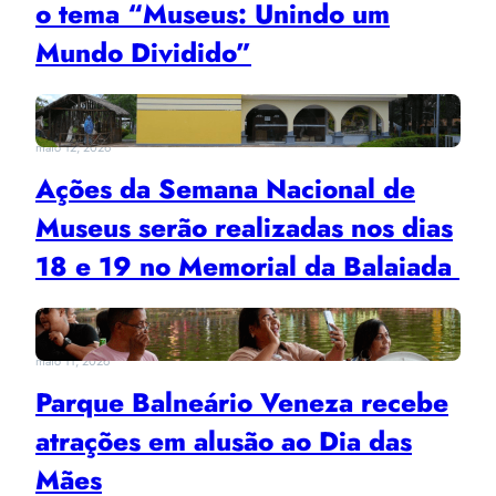
o tema “Museus: Unindo um
Mundo Dividido”
maio 12, 2026
Ações da Semana Nacional de
Museus serão realizadas nos dias
18 e 19 no Memorial da Balaiada
maio 11, 2026
Parque Balneário Veneza recebe
atrações em alusão ao Dia das
Mães