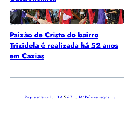
abril 4, 2026
Paixão de Cristo do bairro
Trizidela é realizada há 52 anos
em Caxias
←
Página anterior
1
…
3
4
5
6
7
…
144
Próxima página
→