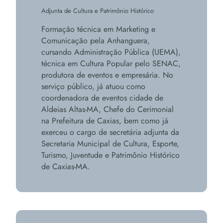
Adjunta de Cultura e Patrimônio Histórico
Formação técnica em Marketing e
Comunicação pela Anhanguera,
cursando Administração Pública (UEMA),
técnica em Cultura Popular pelo SENAC,
produtora de eventos e empresária. No
serviço público, já atuou como
coordenadora de eventos cidade de
Aldeias Altas-MA, Chefe do Cerimonial
na Prefeitura de Caxias, bem como já
exerceu o cargo de secretária adjunta da
Secretaria Municipal de Cultura, Esporte,
Turismo, Juventude e Patrimônio Histórico
de Caxias-MA.