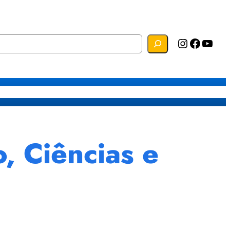
Instagram
Facebook
YouTube
s
Mapa do Site
Webmail
, Ciências e