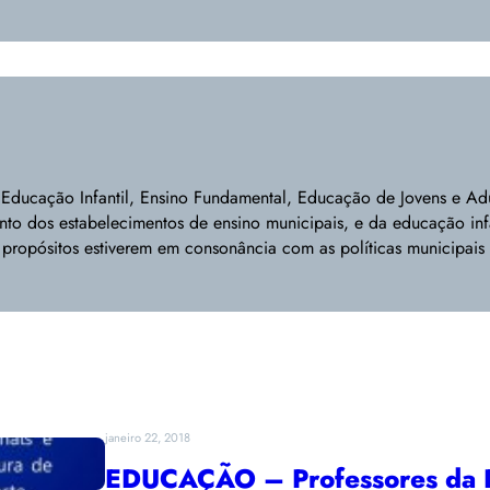
Educação Infantil, Ensino Fundamental, Educação de Jovens e Adu
mento dos estabelecimentos de ensino municipais, e da educação inf
 propósitos estiverem em consonância com as políticas municipais
janeiro 22, 2018
EDUCAÇÃO – Professores da R