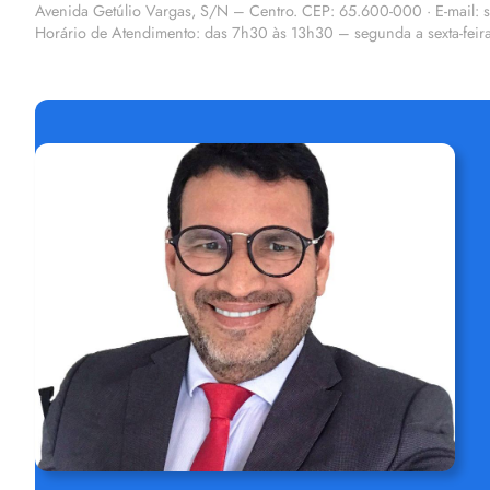
Avenida Getúlio Vargas, S/N – Centro. CEP: 65.600-000 · E-mail:
Horário de Atendimento: das 7h30 às 13h30 – segunda a sexta-feir