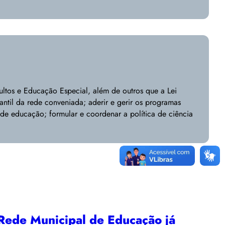
ltos e Educação Especial, além de outros que a Lei
antil da rede conveniada; aderir e gerir os programas
 de educação; formular e coordenar a política de ciência
ede Municipal de Educação já