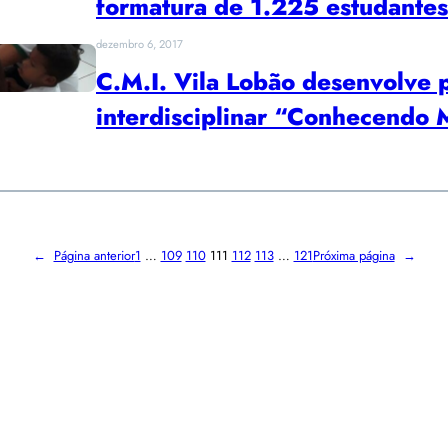
formatura de 1.225 estudantes
dezembro 6, 2017
C.M.I. Vila Lobão desenvolve p
interdisciplinar “Conhecendo
←
Página anterior
1
…
109
110
111
112
113
…
121
Próxima página
→