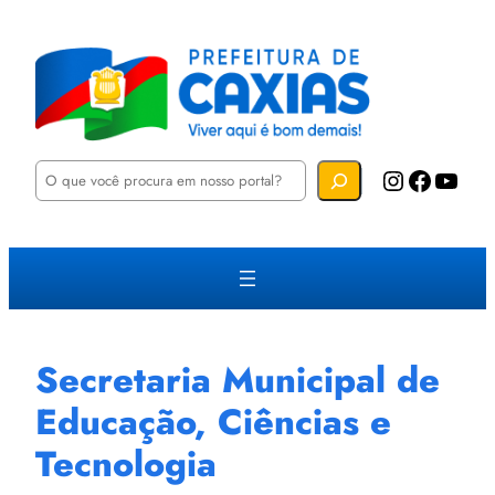
P
Instagram
Facebook
YouTube
e
s
q
u
i
s
a
r
Secretaria Municipal de
Educação, Ciências e
Tecnologia