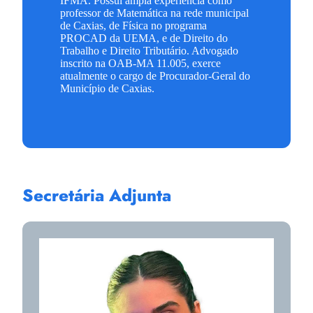
IFMA. Possui ampla experiência como
professor de Matemática na rede municipal
de Caxias, de Física no programa
PROCAD da UEMA, e de Direito do
Trabalho e Direito Tributário. Advogado
inscrito na OAB-MA 11.005, exerce
atualmente o cargo de Procurador-Geral do
Município de Caxias.
Secretária Adjunta