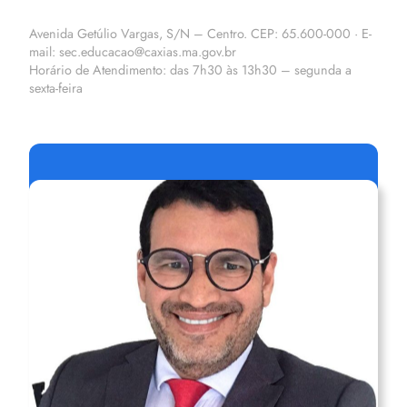
Avenida Getúlio Vargas, S/N – Centro. CEP: 65.600-000 · E-
mail: sec.educacao@caxias.ma.gov.br
Horário de Atendimento: das 7h30 às 13h30 – segunda a
sexta-feira