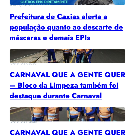
abril 29, 2020
Prefeitura de Caxias alerta a
população quanto ao descarte de
máscaras e demais EPIs
fevereiro 27, 2020
CARNAVAL QUE A GENTE QUER
– Bloco da Limpeza também foi
destaque durante Carnaval
fevereiro 24, 2020
CARNAVAL QUE A GENTE QUER