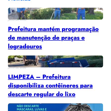
junho 24, 2020
Prefeitura mantém programação
de manutenção de praças e
logradouros
junho 22, 2020
LIMPEZA – Prefeitura
disponibiliza contêineres para
descarte regular do lixo