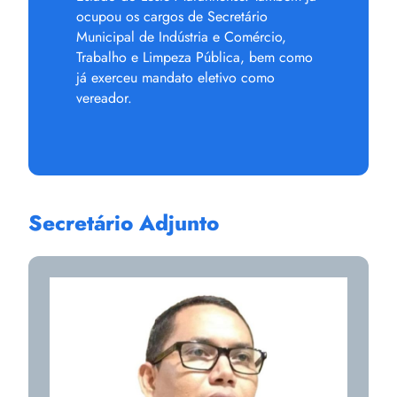
ocupou os cargos de Secretário
Municipal de Indústria e Comércio,
Trabalho e Limpeza Pública, bem como
já exerceu mandato eletivo como
vereador.
Secretário Adjunto