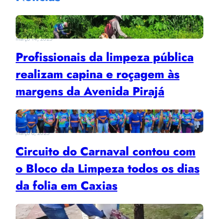
março 14, 2025
Profissionais da limpeza pública
realizam capina e roçagem às
margens da Avenida Pirajá
março 6, 2025
Circuito do Carnaval contou com
o Bloco da Limpeza todos os dias
da folia em Caxias