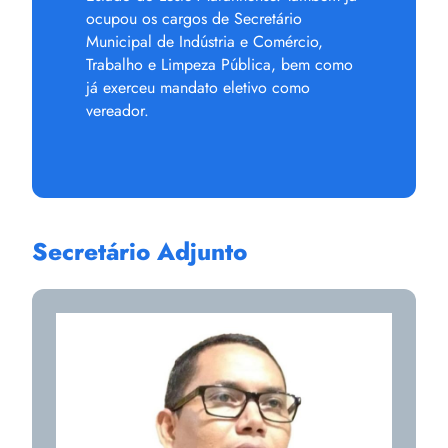
ocupou os cargos de Secretário
Municipal de Indústria e Comércio,
Trabalho e Limpeza Pública, bem como
já exerceu mandato eletivo como
vereador.
Secretário Adjunto