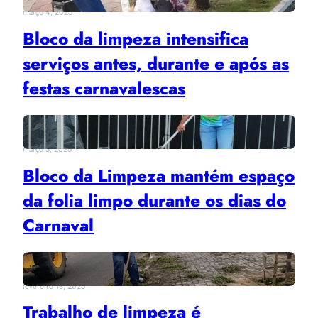
março 4, 2025
Bloco da limpeza intensifica
serviços antes, durante e após as
festas carnavalescas
março 3, 2025
Bloco da Limpeza mantém espaço
da folia limpo durante os dias do
Carnaval
fevereiro 18, 2025
Trabalho de limpeza é