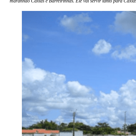
maranhão Caxias e Barreirinhas. Ele vai servir tanto para Caxia