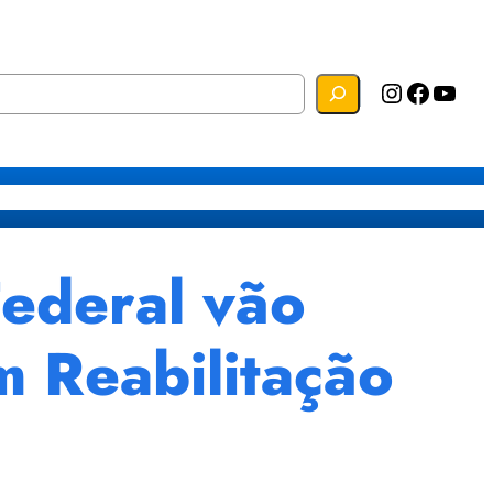
Instagram
Facebook
YouTube
s
Mapa do Site
Webmail
Federal vão
m Reabilitação