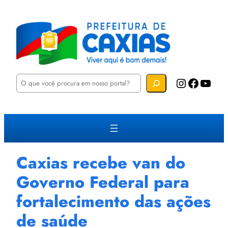
P
Instagram
Facebook
YouTube
e
s
q
u
i
s
a
r
Caxias recebe van do
Governo Federal para
fortalecimento das ações
de saúde