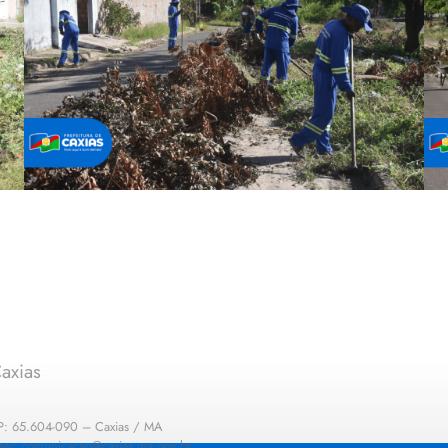
axias
EP: 65.604-090 – Caxias / MA
: sec.comunicacao@caxias.ma.gov.br