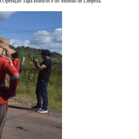
 da Operação Tapa-Buracos e do Mutirão de Limpeza.