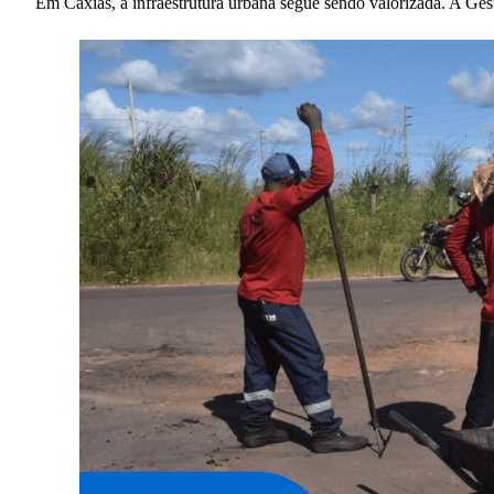
Em Caxias, a infraestrutura urbana segue sendo valorizada. A G