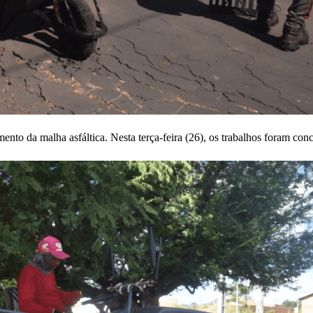
o da malha asfáltica. Nesta terça-feira (26), os trabalhos foram conc