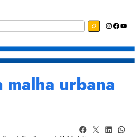
Instagram
Facebook
YouTube
s
Mapa do Site
Webmail
a malha urbana