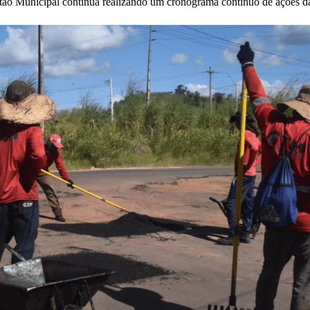
estão Municipal continua realizando um cronograma contínuo de ações