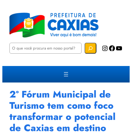
P
Instagram
Facebook
YouTube
e
s
q
u
i
s
a
r
2º Fórum Municipal de
Turismo tem como foco
transformar o potencial
de Caxias em destino