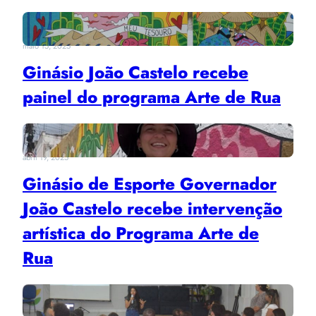
maio 15, 2025
Ginásio João Castelo recebe
painel do programa Arte de Rua
abril 19, 2025
Ginásio de Esporte Governador
João Castelo recebe intervenção
artística do Programa Arte de
Rua