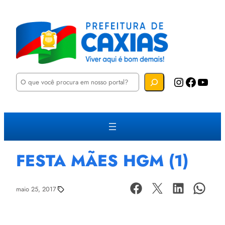
P
Instagram
Facebook
YouTube
e
s
q
u
i
s
a
r
FESTA MÃES HGM (1)
maio 25, 2017