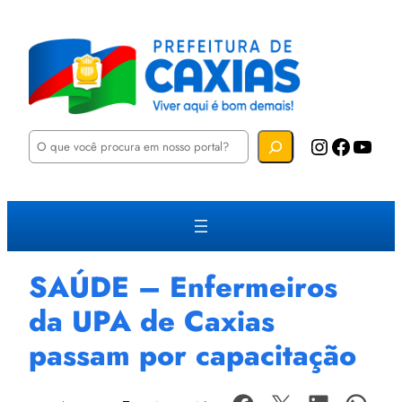
P
Instagram
Facebook
YouTube
e
s
q
u
i
s
a
r
SAÚDE – Enfermeiros
da UPA de Caxias
passam por capacitação