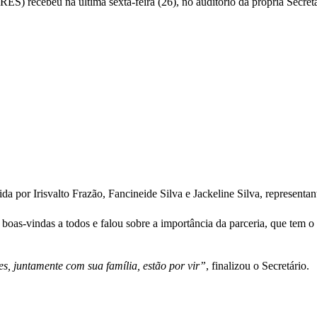
) recebeu na última sexta-feira (26), no auditório da própria Secreta
da por Irisvalto Frazão, Fancineide Silva e Jackeline Silva, represent
s-vindas a todos e falou sobre a importância da parceria, que tem o o
s, juntamente com sua família, estão por vir”
, finalizou o Secretário.