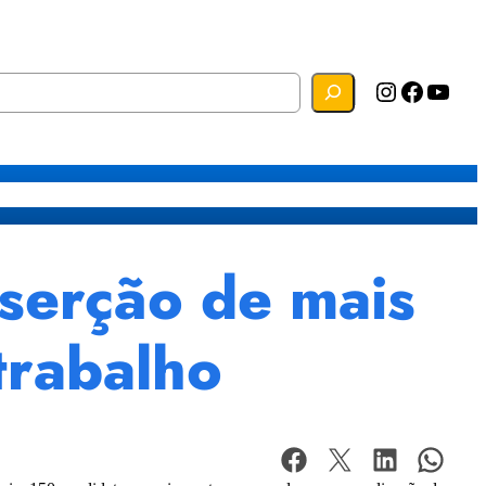
Instagram
Facebook
YouTube
s
Mapa do Site
Webmail
nserção de mais
trabalho