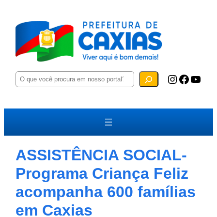
P
Instagram
Facebook
YouTube
e
s
q
u
i
s
a
r
ASSISTÊNCIA SOCIAL-
Programa Criança Feliz
acompanha 600 famílias
em Caxias