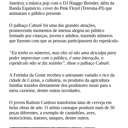
Janeiro); a música pop com o DJ Hiaggo Brender, além da
Banda Equinócio, cover do Pink Floyd (Teresina-PI) que
animaram o público presente.
O palhaço Caburé foi uma das grandes atrações,
promovendo momentos de intensa alegria no público
formado por crianças, jovens e adultos, trazendo números
que fizeram com que as pessoas participassem do espetáculo.
“Eu tenho os números, mas eles só são uma desculpa para
poder improvisar com o público, é uma interação, o
espetáculo não se faz sozinho”
, disse o palhaço Caburé.
A Feirinha da Gente recebeu o artesanato variado e rico da
cidade de Caxias, a culinária, os produtos da agricultura
familiar trazidos diretamente dos produtores rurais para a
mesa caxiense, dentre outras novidades.
O jovem Railson Cardoso transforma latas de cerveja em
belas obras de arte. O artista consegue produzir mais de 50
peças diferentes, a exemplo de caminhões, aves,
motocicletas, tratores, tanques, dentre outros.