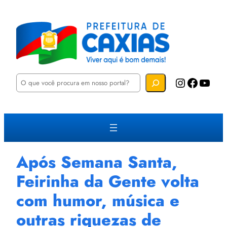
P
Instagram
Facebook
YouTube
e
s
q
u
i
s
a
r
Após Semana Santa,
Feirinha da Gente volta
com humor, música e
outras riquezas de