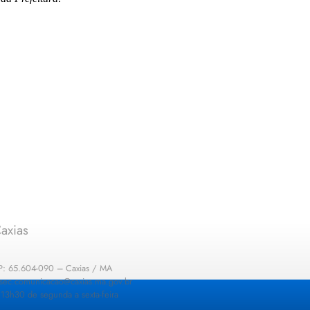
axias
EP: 65.604-090 – Caxias / MA
: sec.comunicacao@caxias.ma.gov.br
13h30 de segunda a sexta-feira