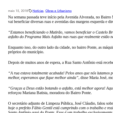
maio 15, 2018
Notícias
, 
Obras e Urbanismo
Na semana passada teve início pela Avenida Alvorada, no Bairro M
vai beneficiar diversas ruas e avenidas das margens esquerda e dir
“Estamos beneficiando o Mutirão, vamos beneficiar o Castelo Br
asfalto do Programa Mais Asfalto nas ruas que realmente estão n
Enquanto isso, do outro lado da cidade, no bairro Ponte, as máqui
próprios do município.
Depois de muitos anos de espera, a Rua Santo Antônio está receb
“A rua estava totalmente acabada! Pelos anos que nós lutamos p
melhor, esperamos que fique melhor ainda”
, disse Maria José, m
“Graças a Deus estão botando o asfalto, está melhor agora! Aqui 
reforçou Mariana Batista, moradora do Bairro Ponte.
O secretário adjunto de Limpeza Pública, José Cláudio, falou sob
hoje o prefeito Fábio Gentil está cumprindo com o trabalho e rea
Santo Antônio aqui do Ponte. Esse é um trabalho exclusivamente 