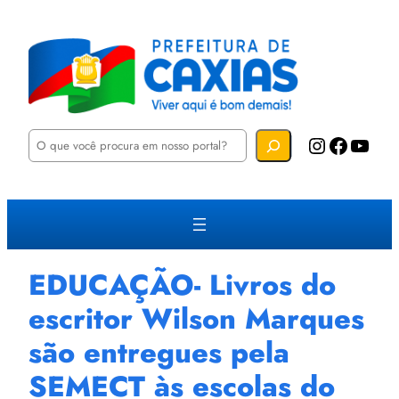
P
Instagram
Facebook
YouTube
e
s
q
u
i
s
a
r
EDUCAÇÃO- Livros do
escritor Wilson Marques
são entregues pela
SEMECT às escolas do