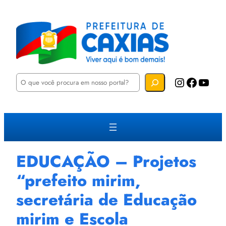
P
Instagram
Facebook
YouTube
e
s
q
u
i
s
a
r
EDUCAÇÃO – Projetos
“prefeito mirim,
secretária de Educação
mirim e Escola