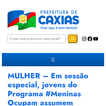
P
Instagram
Facebook
YouTube
e
s
q
u
i
s
a
r
MULHER – Em sessão
especial, jovens do
Programa #Meninas
Ocupam assumem