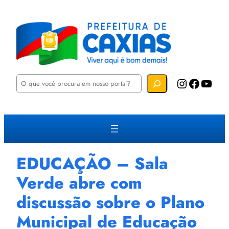
P
Instagram
Facebook
YouTube
e
s
q
u
i
s
a
r
EDUCAÇÃO – Sala
Verde abre com
discussão sobre o Plano
Municipal de Educação