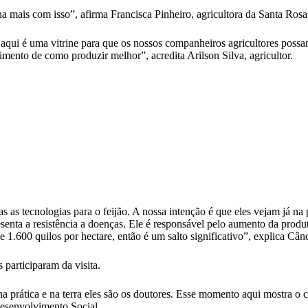
a mais com isso”, afirma Francisca Pinheiro, agricultora da Santa Rosa
 aqui é uma vitrine para que os nossos companheiros agricultores possa
mento de como produzir melhor”, acredita Arilson Silva, agricultor.
s as tecnologias para o feijão. A nossa intenção é que eles vejam já na p
esenta a resistência a doenças. Ele é responsável pelo aumento da prod
 1.600 quilos por hectare, então é um salto significativo”, explica Câ
 participaram da visita.
 na prática e na terra eles são os doutores. Esse momento aqui mostra 
 Desenvolvimento Social.