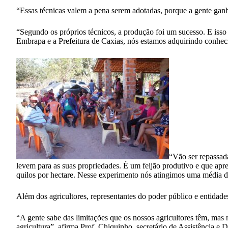
“Essas técnicas valem a pena serem adotadas, porque a gente ganh
“Segundo os próprios técnicos, a produção foi um sucesso. E isso
Embrapa e a Prefeitura de Caxias, nós estamos adquirindo conheci
“Vão ser repassada
levem para as suas propriedades. É um feijão produtivo e que apr
quilos por hectare. Nesse experimento nós atingimos uma média de
Além dos agricultores, representantes do poder público e entidades
“A gente sabe das limitações que os nossos agricultores têm, mas
agricultura”, afirma Prof. Chiquinho, secretário de Assistência e