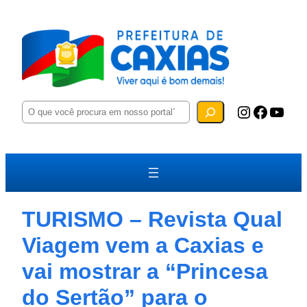
P
Instagram
Facebook
YouTube
e
s
q
u
i
s
a
r
TURISMO – Revista Qual
Viagem vem a Caxias e
vai mostrar a “Princesa
do Sertão” para o