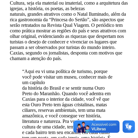
Cultura, seja ela material ou imaterial, como a arquitetura das
igrejas, a história, os poetas, as belezas
naturais, grandes atrativos como o Natal Iluminado, além da
rica gastronomia da “Princesa do Sertão”, são aspectos que
serão retratados na Revista Qual Viagem. O periódico tem
como prática mostrar as regiões do país e seus atrativos com
olhar original, evidenciando as riquezas que despertam nos
turistas o desejo de conhecer e vivenciar os lugares que
passam a ser observados por turistas do mundo inteiro.
Caxias, segundo os jornalistas, desponta com motivos que
chamam a atenção do país.
“Aqui eu vi uma política de turismo, porque
você pode visitar um museu, conhecer mais de
um capítulo
da história do Brasil e se sentir numa Ouro
Preto do Maranhão. Quando você adentra em
Caxias para o interior da cidade, você vê que
esta Ouro Preto tem águas cristalinas, matas
ciliares, reservas ambientais, tem uma mata
amazônica, e você consegue ver história,
literatura e natureza. Pra você mergulhar na
cultura de uma cidade, tem que ir aos meandros,
e cada bairro tem seu encanto, em cada canto
tem um poeta, em cada igreja, uma história. É