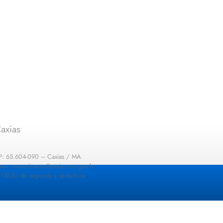
axias
EP: 65.604-090 – Caxias / MA
: sec.comunicacao@caxias.ma.gov.br
13h30 de segunda a sexta-feira