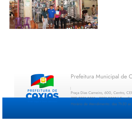
Prefeitura Municipal de C
Praça Dias Carneiro, 600, Centro, C
(99) 2221-0011 · 2221-0012 | E-mail
Horário de Atendimento: das 7h30 as 