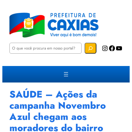
P
Instagram
Facebook
YouTube
e
s
q
u
i
s
a
r
SAÚDE – Ações da
campanha Novembro
Azul chegam aos
moradores do bairro