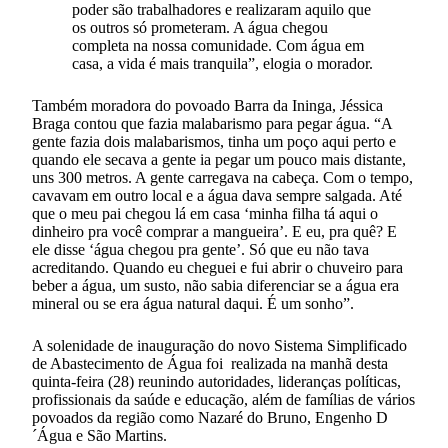
poder são trabalhadores e realizaram aquilo que
os outros só prometeram. A água chegou
completa na nossa comunidade. Com água em
casa, a vida é mais tranquila”, elogia o morador.
Também moradora do povoado Barra da Ininga, Jéssica
Braga contou que fazia malabarismo para pegar água. “A
gente fazia dois malabarismos, tinha um poço aqui perto e
quando ele secava a gente ia pegar um pouco mais distante,
uns 300 metros. A gente carregava na cabeça. Com o tempo,
cavavam em outro local e a água dava sempre salgada. Até
que o meu pai chegou lá em casa ‘minha filha tá aqui o
dinheiro pra você comprar a mangueira’. E eu, pra quê? E
ele disse ‘água chegou pra gente’. Só que eu não tava
acreditando. Quando eu cheguei e fui abrir o chuveiro para
beber a água, um susto, não sabia diferenciar se a água era
mineral ou se era água natural daqui. É um sonho”.
A solenidade de inauguração do novo Sistema Simplificado
de Abastecimento de Água foi realizada na manhã desta
quinta-feira (28) reunindo autoridades, lideranças políticas,
profissionais da saúde e educação, além de famílias de vários
povoados da região como Nazaré do Bruno, Engenho D
´Água e São Martins.