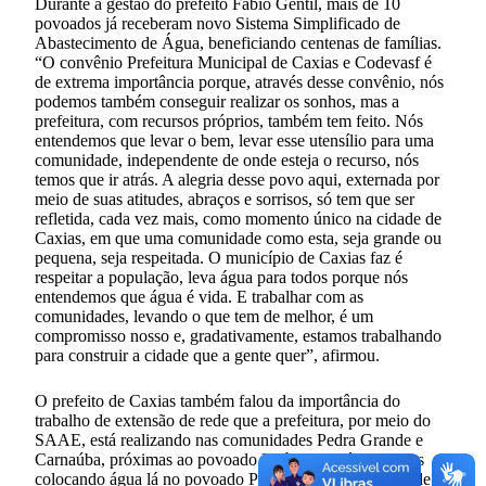
Durante a gestão do prefeito Fábio Gentil, mais de 10
povoados já receberam novo Sistema Simplificado de
Abastecimento de Água, beneficiando centenas de famílias.
“O convênio Prefeitura Municipal de Caxias e Codevasf é
de extrema importância porque, através desse convênio, nós
podemos também conseguir realizar os sonhos, mas a
prefeitura, com recursos próprios, também tem feito. Nós
entendemos que levar o bem, levar esse utensílio para uma
comunidade, independente de onde esteja o recurso, nós
temos que ir atrás. A alegria desse povo aqui, externada por
meio de suas atitudes, abraços e sorrisos, só tem que ser
refletida, cada vez mais, como momento único na cidade de
Caxias, em que uma comunidade como esta, seja grande ou
pequena, seja respeitada. O município de Caxias faz é
respeitar a população, leva água para todos porque nós
entendemos que água é vida. E trabalhar com as
comunidades, levando o que tem de melhor, é um
compromisso nosso e, gradativamente, estamos trabalhando
para construir a cidade que a gente quer”, afirmou.
O prefeito de Caxias também falou da importância do
trabalho de extensão de rede que a prefeitura, por meio do
SAAE, está realizando nas comunidades Pedra Grande e
Carnaúba, próximas ao povoado Baú. “Também estamos
colocando água lá no povoado Pedra Grande. Na verdade, a