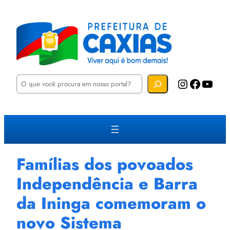
P
Instagram
Facebook
YouTube
e
s
q
u
i
s
a
r
Famílias dos povoados
Independência e Barra
da Ininga comemoram o
novo Sistema