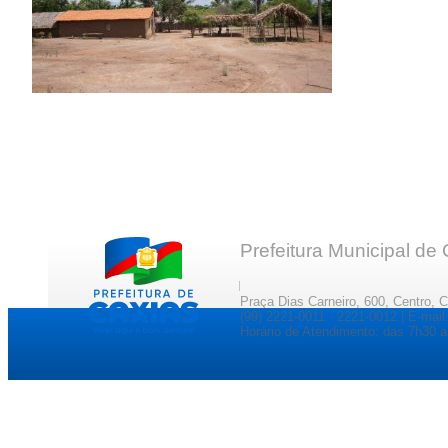
Prefeitura Municipal de
Praça Dias Carneiro, 600, Centro, 
(99) 2221-0011 · 2221-0012 | E-ma
Horário de Atendimento: das 7h30 a