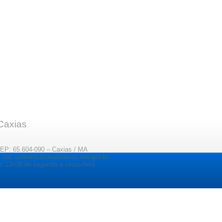
 Caxias
CEP: 65.604-090 – Caxias / MA
il: sec.comunicacao@caxias.ma.gov.br
s 13h30 de segunda a sexta-feira