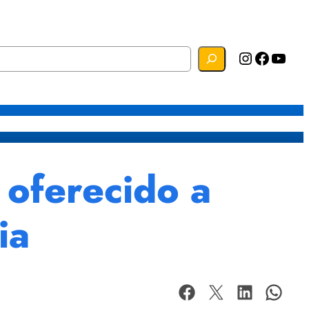
Instagram
Facebook
YouTube
s
Mapa do Site
Webmail
oferecido a
ria