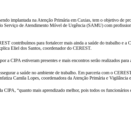
sendo implantada na Atenção Primária em Caxias, tem o objetivo de pr
rio do Serviço de Atendimento Móvel de Urgência (SAMU) com profission
EST contribuímos para fortalecer mais ainda a saúde do trabalho e a C
explica Eliel dos Santos, coordenador do CEREST.
or a CIPA estiveram presentes e mais encontros serão realizados para a
e assegurar a saúde no ambiente de trabalho. Em parceria com o CERES
 enfatiza Camila Lopes, coordenadora da Atenção Primária e Vigilância
a CIPA, “quanto mais aprendizado melhor, pois todos os funcionários d