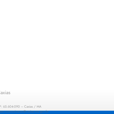
axias
EP: 65.604-090 – Caxias / MA
: sec.comunicacao@caxias.ma.gov.br