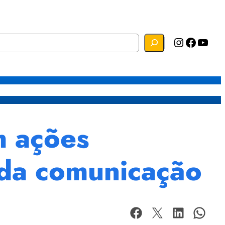
Instagram
Facebook
YouTube
s
Mapa do Site
Webmail
 ações
s da comunicação