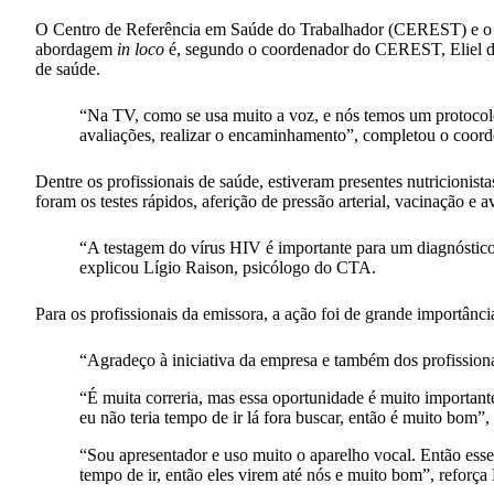
O Centro de Referência em Saúde do Trabalhador (CEREST) e o 
abordagem
in loco
é, segundo o coordenador do CEREST, Eliel dos 
de saúde.
“Na TV, como se usa muito a voz, e nós temos um protocolo 
avaliações, realizar o encaminhamento”, completou o co
Dentre os profissionais de saúde, estiveram presentes nutricionis
foram os testes rápidos, aferição de pressão arterial, vacinação e a
“A testagem do vírus HIV é importante para um diagnóstico
explicou Lígio Raison, psicólogo do CTA.
Para os profissionais da emissora, a ação foi de grande importânc
“Agradeço à iniciativa da empresa e também dos profissiona
“É muita correria, mas essa oportunidade é muito important
eu não teria tempo de ir lá fora buscar, então é muito bom”, 
“Sou apresentador e uso muito o aparelho vocal. Então esse
tempo de ir, então eles virem até nós e muito bom”, reforça