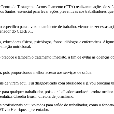
Centro de Testagem e Aconselhamento (CTA) realizaram ações de saú
Santos, essencial para levar ações preventivas aos trabalhadores que, 
específico para a voz no ambiente de trabalho, viemos trazer essas aç
ordenador do CEREST.
tas, educadores físicos, psicólogos, fonoaudiólogos e enfermeiros. Alg
valiação nutricional.
 precoce e também o tratamento imediato, a fim de evitar as doenças o
ia, pois proporcionou melhor acesso aos serviços de saúde.
is de virem aqui. Fui diagnosticado com obesidade e já vou procurar um
e para qualquer trabalhador, pois o trabalhador saudável produz melho
enfatiza Cláudia Brasil, diretora de jornalismo.
s profissionais aqui voltados para saúde do trabalhador, como o fonoau
 Flávio Henrique, apresentador.