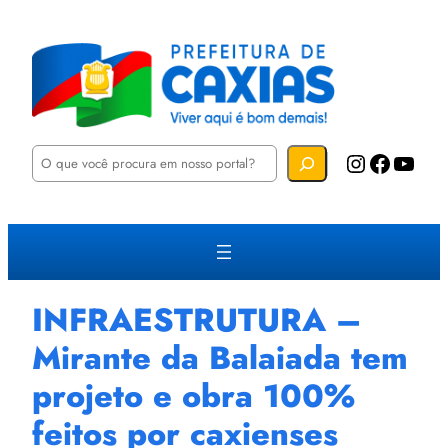
P
Instagram
Facebook
YouTube
e
s
q
u
i
s
a
r
INFRAESTRUTURA –
Mirante da Balaiada tem
projeto e obra 100%
feitos por caxienses