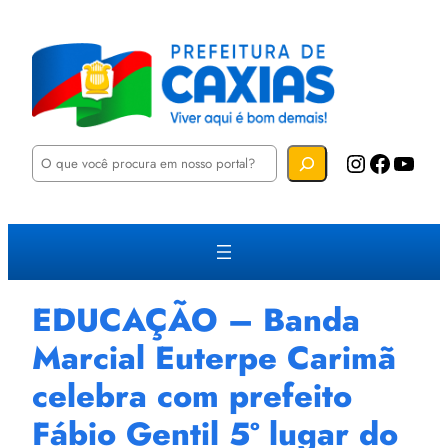
P
Instagram
Facebook
YouTube
e
s
q
u
i
s
a
r
EDUCAÇÃO – Banda
Marcial Euterpe Carimã
celebra com prefeito
Fábio Gentil 5º lugar do