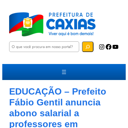
P
Instagram
Facebook
YouTube
e
s
q
u
i
s
a
r
EDUCAÇÃO – Prefeito
Fábio Gentil anuncia
abono salarial a
professores em