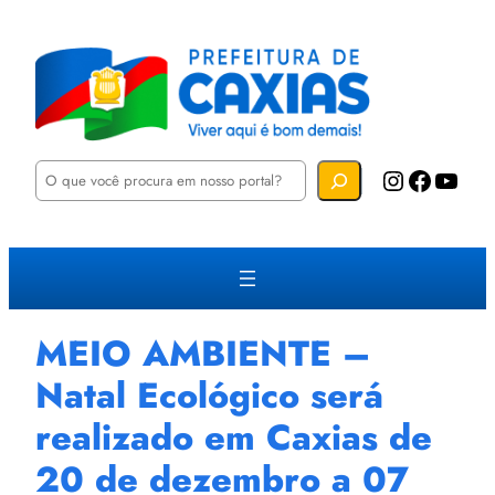
P
Instagram
Facebook
YouTube
e
s
q
u
i
s
a
r
MEIO AMBIENTE –
Natal Ecológico será
realizado em Caxias de
20 de dezembro a 07