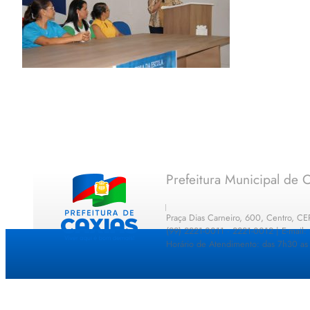
Prefeitura Municipal de C
Praça Dias Carneiro, 600, Centro, C
(99) 2221-0011 · 2221-0012 | E-mail
Horário de Atendimento: das 7h30 as 