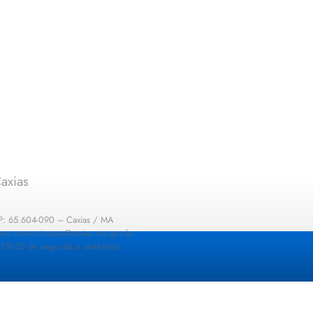
axias
EP: 65.604-090 – Caxias / MA
: sec.comunicacao@caxias.ma.gov.br
13h30 de segunda a sexta-feira