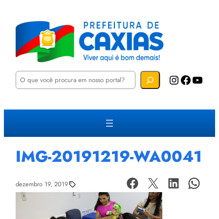
P
Instagram
Facebook
YouTube
e
s
q
u
i
s
a
r
IMG-20191219-WA0041
dezembro 19, 2019