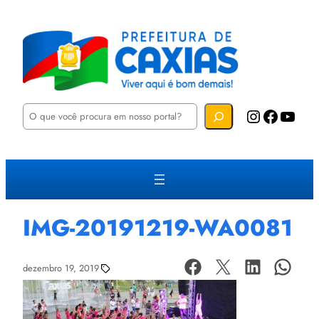
P
Instagram
Facebook
YouTube
e
s
q
u
i
s
a
r
IMG-20191219-WA0081
dezembro 19, 2019