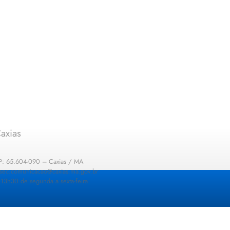
axias
EP: 65.604-090 – Caxias / MA
: sec.comunicacao@caxias.ma.gov.br
13h30 de segunda a sexta-feira