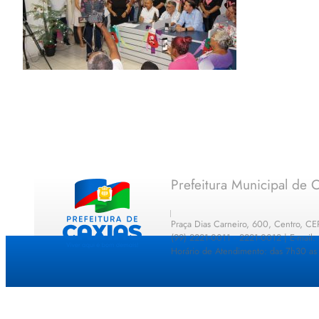
Prefeitura Municipal de C
Praça Dias Carneiro, 600, Centro, C
(99) 2221-0011 · 2221-0012 | E-mail
Horário de Atendimento: das 7h30 as 