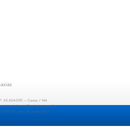
axias
EP: 65.604-090 – Caxias / MA
: sec.comunicacao@caxias.ma.gov.br
13h30 de segunda a sexta-feira