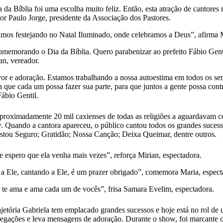
a da Bíblia foi uma escolha muito feliz. Então, esta atração de cantore
r Paulo Jorge, presidente da Associação dos Pastores.
mos festejando no Natal Iluminado, onde celebramos a Deus”, afirma M
omemorando o Dia da Bíblia. Quero parabenizar ao prefeito Fábio Gent
an, vereador.
or e adoração. Estamos trabalhando a nossa autoestima em todos os se
 que cada um possa fazer sua parte, para que juntos a gente possa cont
Fábio Gentil.
aproximadamente 20 mil caxienses de todas as religiões a aguardavam c
. Quando a cantora apareceu, o público cantou todos os grandes suces
tou Seguro; Gratidão; Nossa Canção; Deixa Queimar, dentre outros.
e espero que ela venha mais vezes”, reforça Mirian, espectadora.
 a Ele, cantando a Ele, é um prazer obrigado”, comemora Maria, espect
e te ama e ama cada um de vocês”, frisa Samara Evelim, espectadora.
etória Gabriela tem emplacado grandes sucessos e hoje está no rol de u
pregações e leva mensagens de adoração. Durante o show, foi marcante