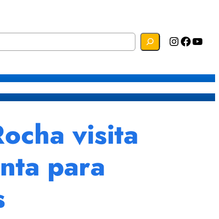
Instagram
Facebook
YouTube
s
Mapa do Site
Webmail
cha visita
anta para
s