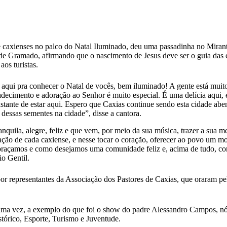
e caxienses no palco do Natal Iluminado, deu uma passadinha no Mirante
 de Gramado, afirmando que o nascimento de Jesus deve ser o guia das 
aos turistas.
o aqui pra conhecer o Natal de vocês, bem iluminado! A gente está muito
adecimento e adoração ao Senhor é muito especial. É uma delícia aqui,
astante de estar aqui. Espero que Caxias continue sendo esta cidade abe
dessas sementes na cidade”, disse a cantora.
nquila, alegre, feliz e que vem, por meio da sua música, trazer a sua
ção de cada caxiense, e nesse tocar o coração, oferecer ao povo um m
raçamos e como desejamos uma comunidade feliz e, acima de tudo, com
o Gentil.
por representantes da Associação dos Pastores de Caxias, que oraram p
uma vez, a exemplo do que foi o show do padre Alessandro Campos, nós
stórico, Esporte, Turismo e Juventude.