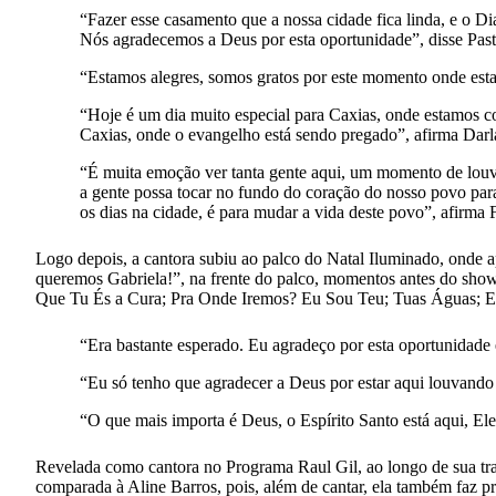
“Fazer esse casamento que a nossa cidade fica linda, e o Di
Nós agradecemos a Deus por esta oportunidade”, disse Pasto
“Estamos alegres, somos gratos por este momento onde esta
“Hoje é um dia muito especial para Caxias, onde estamos c
Caxias, onde o evangelho está sendo pregado”, afirma Darl
“É muita emoção ver tanta gente aqui, um momento de louv
a gente possa tocar no fundo do coração do nosso povo para
os dias na cidade, é para mudar a vida deste povo”, afirma 
Logo depois, a cantora subiu ao palco do Natal Iluminado, onde 
queremos Gabriela!”, na frente do palco, momentos antes do show
Que Tu És a Cura; Pra Onde Iremos? Eu Sou Teu; Tuas Águas; Es
“Era bastante esperado. Eu agradeço por esta oportunidade 
“Eu só tenho que agradecer a Deus por estar aqui louvando
“O que mais importa é Deus, o Espírito Santo está aqui, El
Revelada como cantora no Programa Raul Gil, ao longo de sua traj
comparada à Aline Barros, pois, além de cantar, ela também faz 