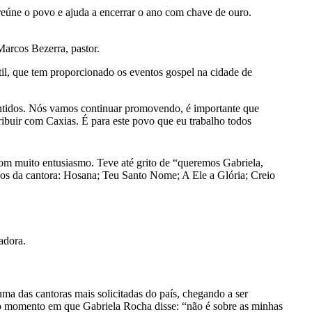
s reúne o povo e ajuda a encerrar o ano com chave de ouro.
arcos Bezerra, pastor.
il, que tem proporcionado os eventos gospel na cidade de
ntidos. Nós vamos continuar promovendo, é importante que
ribuir com Caxias. É para este povo que eu trabalho todos
om muito entusiasmo. Teve até grito de “queremos Gabriela,
sos da cantora: Hosana; Teu Santo Nome; A Ele a Glória; Creio
adora.
ma das cantoras mais solicitadas do país, chegando a ser
 o momento em que Gabriela Rocha disse: “não é sobre as minhas