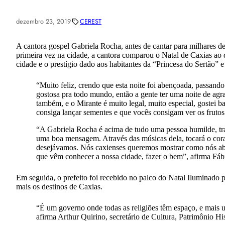
dezembro 23, 2019
CEREST
A cantora gospel Gabriela Rocha, antes de cantar para milhares d
primeira vez na cidade, a cantora comparou o Natal de Caxias ao
cidade e o prestígio dado aos habitantes da “Princesa do Sertão” e 
“Muito feliz, crendo que esta noite foi abençoada, passand
gostosa pra todo mundo, então a gente ter uma noite de agr
também, e o Mirante é muito legal, muito especial, gostei b
consiga lançar sementes e que vocês consigam ver os frutos 
“A Gabriela Rocha é acima de tudo uma pessoa humilde, tra
uma boa mensagem. Através das músicas dela, tocará o cora
desejávamos. Nós caxienses queremos mostrar como nós ab
que vêm conhecer a nossa cidade, fazer o bem”, afirma Fábi
Em seguida, o prefeito foi recebido no palco do Natal Iluminado 
mais os destinos de Caxias.
“É um governo onde todas as religiões têm espaço, e mais 
afirma Arthur Quirino, secretário de Cultura, Patrimônio Hi