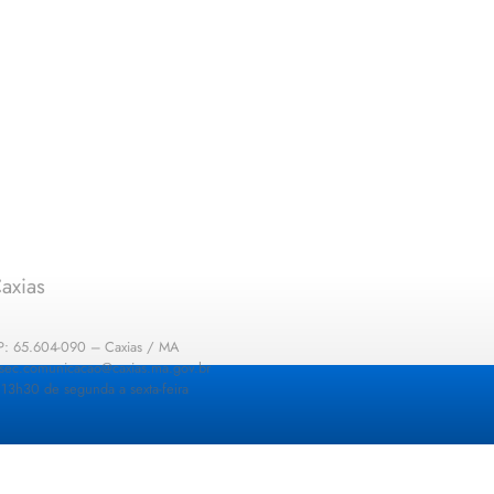
axias
EP: 65.604-090 – Caxias / MA
: sec.comunicacao@caxias.ma.gov.br
13h30 de segunda a sexta-feira