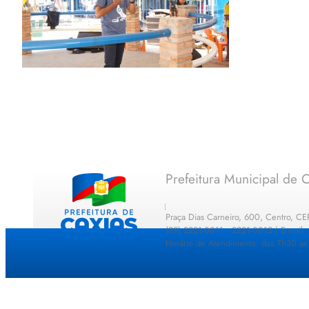
Prefeitura Municipal de C
Praça Dias Carneiro, 600, Centro, C
(99) 2221-0011 · 2221-0012 | E-mail
Horário de Atendimento: das 7h30 as 