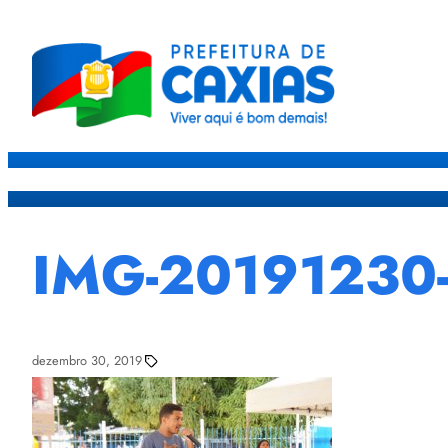
Caxias
Governo
Sec
IMG-20191230
dezembro 30, 2019