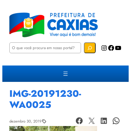
P
Instagram
Facebook
YouTube
e
s
q
u
i
s
a
r
IMG-20191230-
WA0025
dezembro 30, 2019