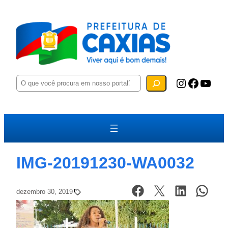
P
Instagram
Facebook
YouTube
e
s
q
u
i
s
a
r
IMG-20191230-WA0032
dezembro 30, 2019