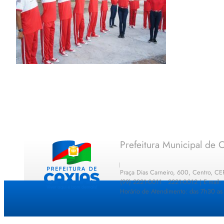
Prefeitura Municipal de C
Praça Dias Carneiro, 600, Centro, C
(99) 2221-0011 · 2221-0012 | E-mail
Horário de Atendimento: das 7h30 as 