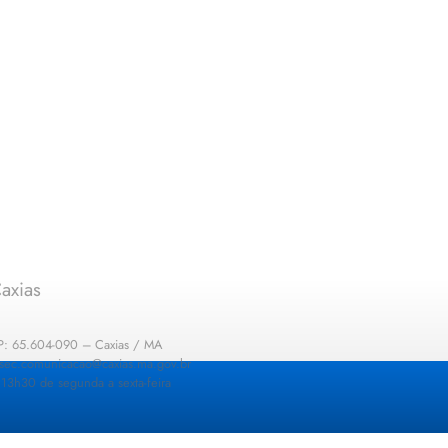
axias
EP: 65.604-090 – Caxias / MA
: sec.comunicacao@caxias.ma.gov.br
13h30 de segunda a sexta-feira