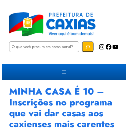
P
Instagram
Facebook
YouTube
e
s
q
u
i
s
a
r
MINHA CASA É 10 –
Inscrições no programa
que vai dar casas aos
caxienses mais carentes