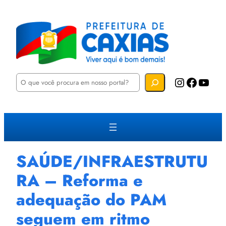
P
Instagram
Facebook
YouTube
e
s
q
u
i
s
a
r
SAÚDE/INFRAESTRUTU
RA – Reforma e
adequação do PAM
seguem em ritmo