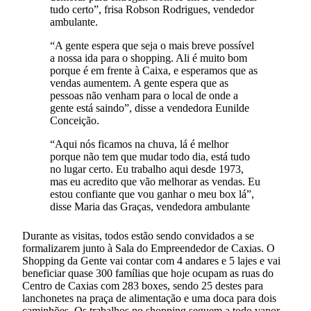
tudo certo”, frisa Robson Rodrigues, vendedor
ambulante.
“A gente espera que seja o mais breve possível
a nossa ida para o shopping. Ali é muito bom
porque é em frente à Caixa, e esperamos que as
vendas aumentem. A gente espera que as
pessoas não venham para o local de onde a
gente está saindo”, disse a vendedora Eunilde
Conceição.
“Aqui nós ficamos na chuva, lá é melhor
porque não tem que mudar todo dia, está tudo
no lugar certo. Eu trabalho aqui desde 1973,
mas eu acredito que vão melhorar as vendas. Eu
estou confiante que vou ganhar o meu box lá”,
disse Maria das Graças, vendedora ambulante
Durante as visitas, todos estão sendo convidados a se
formalizarem junto à Sala do Empreendedor de Caxias. O
Shopping da Gente vai contar com 4 andares e 5 lajes e vai
beneficiar quase 300 famílias que hoje ocupam as ruas do
Centro de Caxias com 283 boxes, sendo 25 destes para
lanchonetes na praça de alimentação e uma doca para dois
caminhões. Os trabalhos no shopping seguem a todo vapor