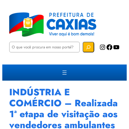
P
Instagram
Facebook
YouTube
e
s
q
u
i
s
a
r
INDÚSTRIA E
COMÉRCIO – Realizada
1ª etapa de visitação aos
vendedores ambulantes