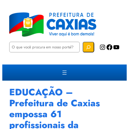
P
Instagram
Facebook
YouTube
e
s
q
u
i
s
a
r
EDUCAÇÃO –
Prefeitura de Caxias
empossa 61
profissionais da