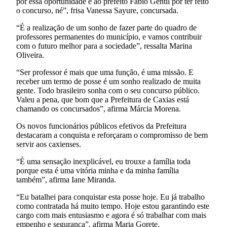
por essa oportunidade e ao prefeito Fábio Gentil por ter feito
o concurso, né”, frisa Vanessa Sayure, concursada.
“É a realização de um sonho de fazer parte do quadro de
professores permanentes do município, e vamos contribuir
com o futuro melhor para a sociedade”, ressalta Marina
Oliveira.
“Ser professor é mais que uma função, é uma missão. E
receber um termo de posse é um sonho realizado de muita
gente. Todo brasileiro sonha com o seu concurso público.
Valeu a pena, que bom que a Prefeitura de Caxias está
chamando os concursados”, afirma Márcia Morena.
Os novos funcionários públicos efetivos da Prefeitura
destacaram a conquista e reforçaram o compromisso de bem
servir aos caxienses.
“É uma sensação inexplicável, eu trouxe a família toda
porque esta é uma vitória minha e da minha família
também”, afirma Iane Miranda.
“Eu batalhei para conquistar esta posse hoje. Eu já trabalho
como contratada há muito tempo. Hoje estou garantindo este
cargo com mais entusiasmo e agora é só trabalhar com mais
empenho e segurança”, afirma Maria Gorete.